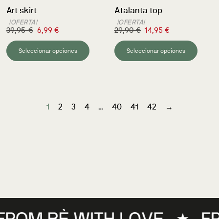
Art skirt
Atalanta top
¡OFERTA!
¡OFERTA!
39,95
€
6,99
€
29,90
€
14,95
€
Seleccionar opciones
Seleccionar opciones
1
2
3
4
…
40
41
42
→