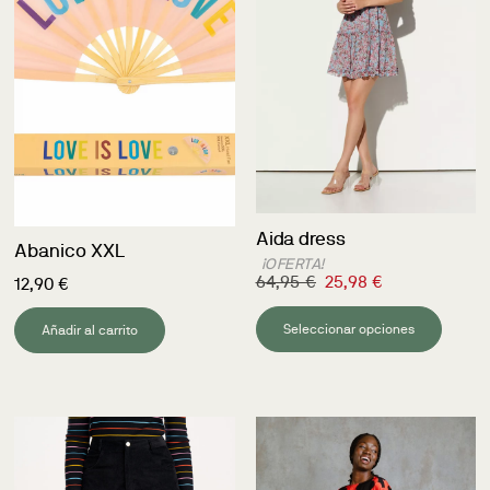
Aida dress
Abanico XXL
¡OFERTA!
64,95
€
25,98
€
12,90
€
Seleccionar opciones
Añadir al carrito