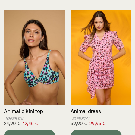
Animal bikini top
Animal dress
¡OFERTA!
¡OFERTA!
24,90
€
12,45
€
59,90
€
29,95
€