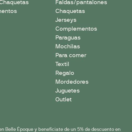
/Chaquetas
Faldas/pantalones
entos
Chaquetas
Jerseys
Complementos
Paraguas
Mochilas
Para comer
Textil
Regalo
Mordedores
Juguetes
Outlet
en Belle Èpoque y benefíciate de un 5% de descuento en