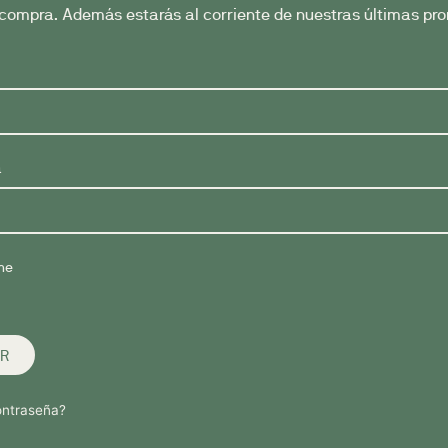
compra. Además estarás al corriente de nuestras últimas pro
a
me
R
ontraseña?