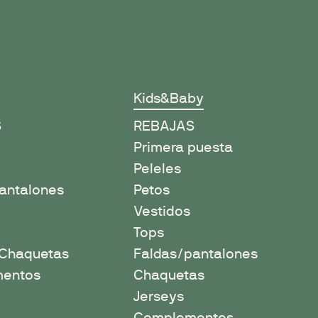
Kids&Baby
S
REBAJAS
Primera puesta
Peleles
antalones
Petos
Vestidos
Tops
/Chaquetas
Faldas/pantalones
entos
Chaquetas
Jerseys
Complementos