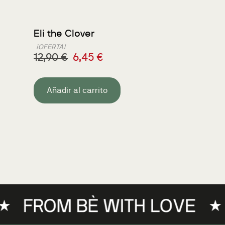
Eli the Clover
¡OFERTA!
12,90
€
6,45
€
Añadir al carrito