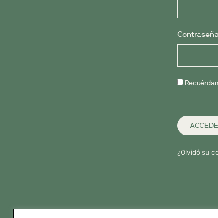
Contraseñ
Recuérda
ACCEDE
¿Olvidó su c