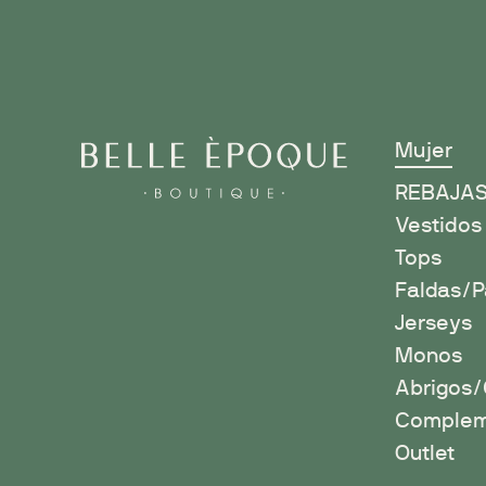
Mujer
R
EBAJA
Vestidos
Tops
Faldas/P
Jerseys
Monos
Abrigos
Complem
Outlet