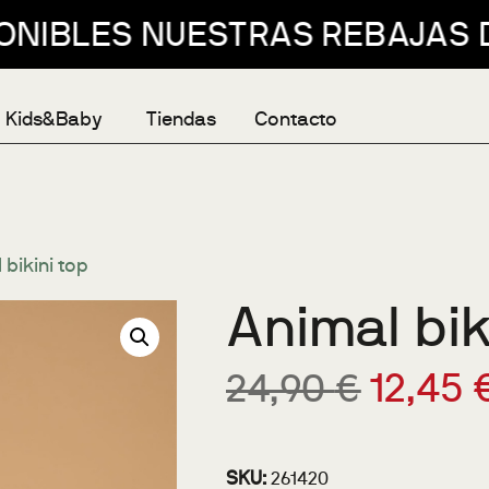
REBAJAS DE VERANO 2026 // E
Kids&Baby
Tiendas
Contacto
bikini top
Animal bik
12,45
24,90
€
SKU:
261420