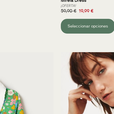
Mireia Dress
¡OFERTA!
59,90
€
19,99
€
Seleccionar opciones