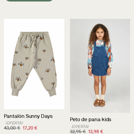
Pantalón Sunny Days
Peto de pana kids
¡OFERTA!
¡OFERTA!
43,00
€
17,20
€
32,95
€
13,98
€