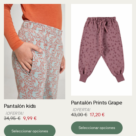
Pantalón Prints Grape
Pantalón kids
¡OFERTA!
¡OFERTA!
43,00
€
17,20
€
34,95
€
9,99
€
Seleccionar opciones
Seleccionar opciones