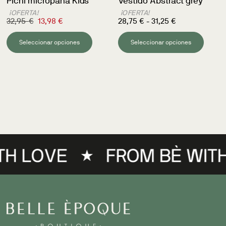
Pichi micropana Kids
Vestido Abstract grey
¡OFERTA!
¡OFERTA!
32,95
€
13,98
€
28,75
€
-
31,25
€
Seleccionar opciones
Seleccionar opciones