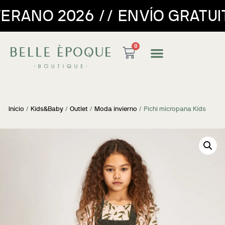
6 // ENVÍO GRATUITO PARA PE
0
Inicio
/
Kids&Baby
/
Outlet
/
Moda invierno
/ Pichi micropana Kids