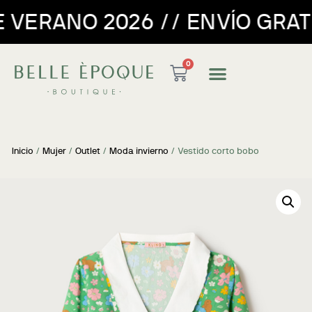
6 // ENVÍO GRATUITO PARA P
0
Inicio
/
Mujer
/
Outlet
/
Moda invierno
/ Vestido corto bobo