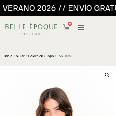
26 // ENVÍO GRATUITO PARA 
0
Inicio
/
Mujer
/
Colección
/
Tops
/ Top Samil