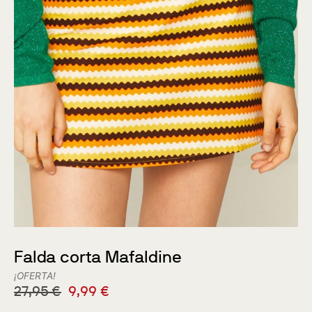
Falda corta Mafaldine
¡OFERTA!
27,95
€
9,99
€