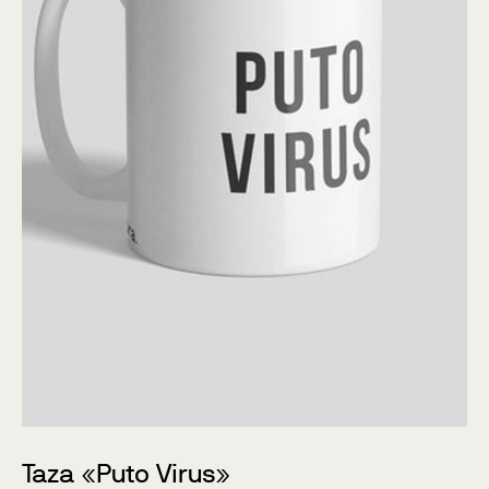
Taza «Puto Virus»