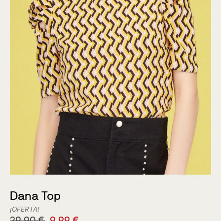
Dana Top
¡OFERTA!
29,90
€
9,99
€