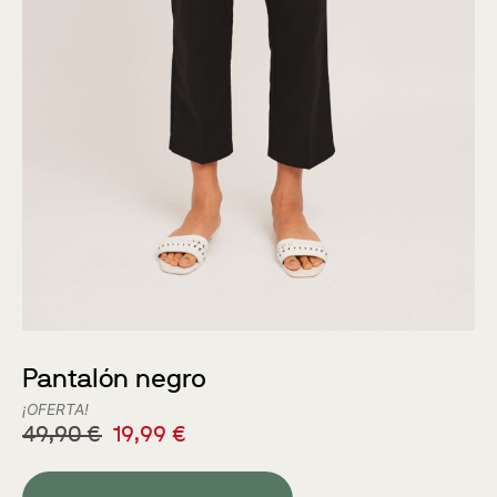
Pantalón negro
¡OFERTA!
49,90
€
19,99
€