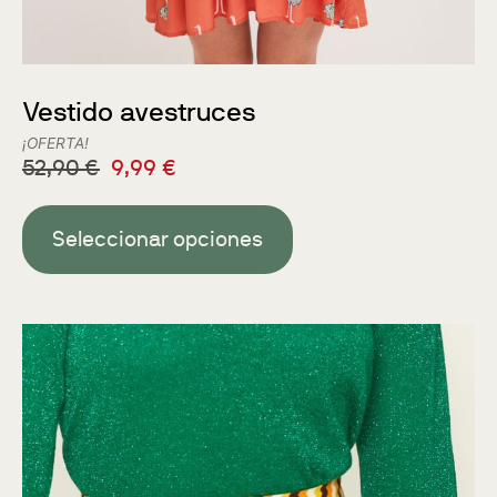
Vestido avestruces
¡OFERTA!
52,90
€
9,99
€
Seleccionar opciones