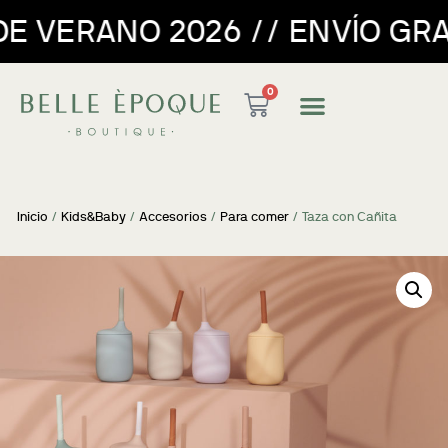
O 2026 // ENVÍO GRATUITO PA
0
Inicio
/
Kids&Baby
/
Accesorios
/
Para comer
/ Taza con Cañita