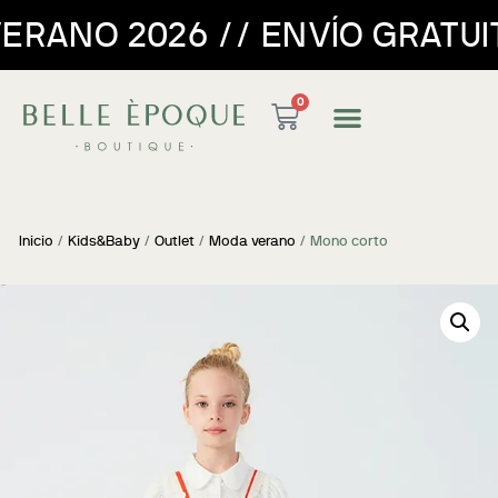
// ENVÍO GRATUITO PARA PEDI
0
Inicio
/
Kids&Baby
/
Outlet
/
Moda verano
/ Mono corto