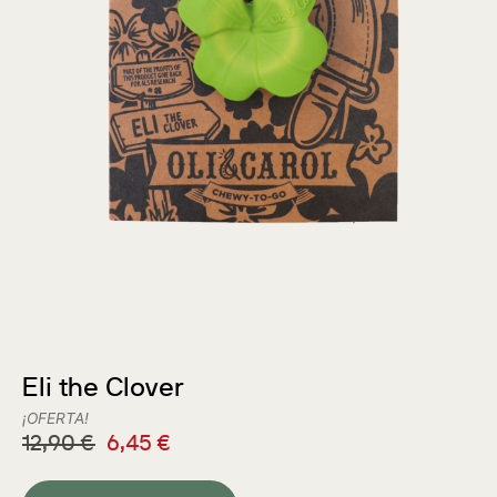
Eli the Clover
¡OFERTA!
12,90
€
6,45
€