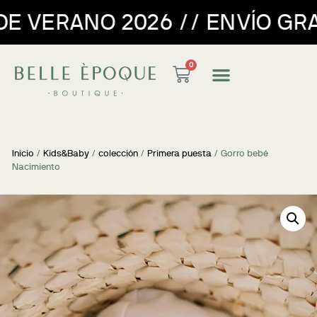
6 // ENVÍO GRATUITO PARA P
0
Inicio
/
Kids&Baby
/
colección
/
Primera puesta
/ Gorro bebé
Nacimiento